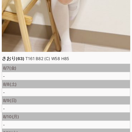
さおり
(63)
T161 B82 (C) W58 H85
8/7(金)
-
8/8(土)
-
8/9(日)
-
8/10(月)
-