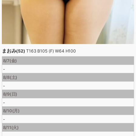
まおみ
(52)
T163 B105 (F) W64 H100
8/7(金)
-
8/8(土)
-
8/9(日)
-
8/10(月)
-
8/11(火)
-