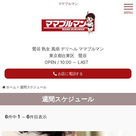
ママブルマン
t
o
MENU
g
g
l
e
n
a
v
i
g
鶯谷 熟女 風俗 デリヘル ママブルマン
a
東京都台東区 鶯谷
t
i
OPEN / 10:00 ～ LAST
o
n
お店に電話する
ホーム
週間スケジュール
週間スケジュール
6
1
6
件中
～
件目表示