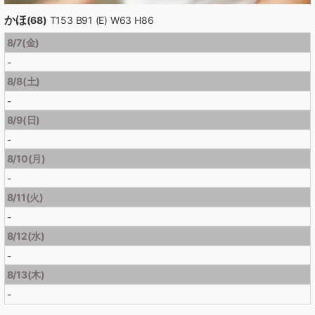
かほ
(68)
T153 B91 (E) W63 H86
8/7(金)
-
8/8(土)
-
8/9(日)
-
8/10(月)
-
8/11(火)
-
8/12(水)
-
8/13(木)
-