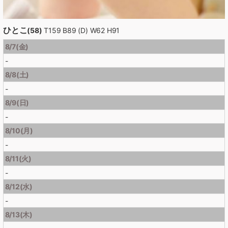
ひとこ
(58)
T159 B89 (D) W62 H91
8/7(金)
-
8/8(土)
-
8/9(日)
-
8/10(月)
-
8/11(火)
-
8/12(水)
-
8/13(木)