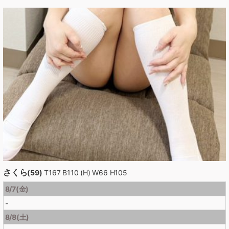
さくら
(59)
T167 B110 (H) W66 H105
8/7(金)
-
8/8(土)