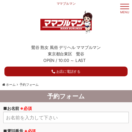
ママブルマン
t
o
MENU
g
g
l
e
n
a
v
i
g
鶯谷 熟女 風俗 デリヘル ママブルマン
a
東京都台東区 鶯谷
t
i
OPEN / 10:00 ～ LAST
o
n
お店に電話する
ホーム
予約フォーム
予約フォーム
■お名前
※必須
■電話番号
※必須