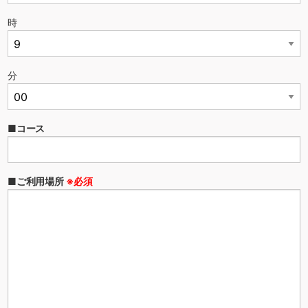
時
分
■コース
■ご利用場所
※必須